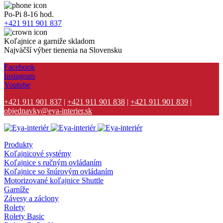
Po-Pi 8-16 hod.
+421 911 901 837
Koľajnice a garniže skladom
Najväčší výber tienenia na Slovensku
Facebook
Instagram
Youtube
+421 911 901 837
|
+421 911 901 838
|
+421 911 901 839
|
objednavky@eya-interier.sk
Produkty
Koľajnicové systémy
Koľajnice s ručným ovládaním
Koľajnice so šnúrovým ovládaním
Motorizované koľajnice Shuttle
Garníže
Závesy a záclony
Rolety
Rolety Basic