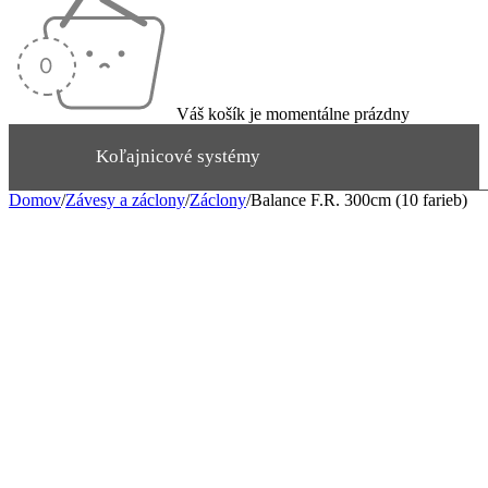
Váš košík je momentálne prázdny
Koľajnicové systémy
Domov
/
Závesy a záclony
/
Záclony
/
Balance F.R. 300cm (10 farieb)
Garniže
Rímske rolety
Závesy a záclony
Rolety