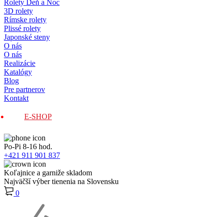
Rolety Deň a Noc
3D rolety
Rímske rolety
Plissé rolety
Japonské steny
O nás
O nás
Realizácie
Katalógy
Blog
Pre partnerov
Kontakt
E-SHOP
Po-Pi 8-16 hod.
+421 911 901 837
Koľajnice a garniže skladom
Najväčší výber tienenia na Slovensku
0