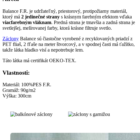
Balance F.R. je udržateľný, priestorový, protipožiarny materiál,
ktorý má
2 jedinečné strany
s krásnym farebným efektom vďaka
viacfarebným vláknam
. Predná strana je tmavšia a zadná strana je
svetlejšej, melírovanej farby, ktorá krásne filtruje svetlo.
Záclony
Balance sú čiastočne vyrobené z recyklovaných priadzí z
PET fliaš, 2 fľaše na meter štvorcový, a v spodnej časti má ťažítko,
takže látka hladko visí a nepotrebuje lem.
Táto látka má certifikát OEKO-TEX.
Vlastnosti:
Materiál: 100%PES F.R.
Gramáž: 90g/m2
Výška: 300cm