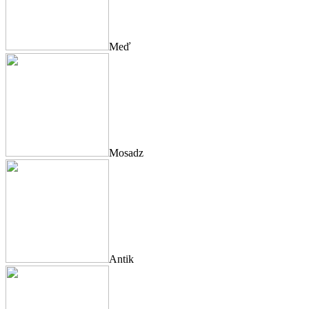
Meď
Mosadz
Antik