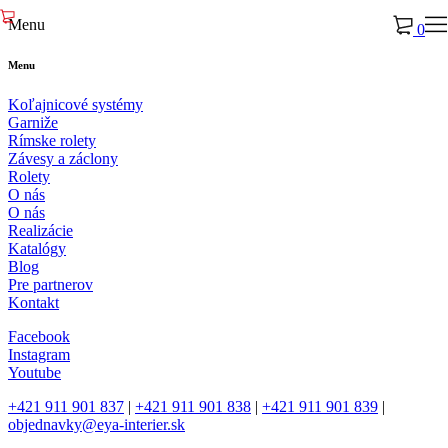
Menu
0
Menu
Koľajnicové systémy
Garniže
Rímske rolety
Závesy a záclony
Rolety
O nás
O nás
Realizácie
Katalógy
Blog
Pre partnerov
Kontakt
Facebook
Instagram
Youtube
+421 911 901 837
|
+421 911 901 838
|
+421 911 901 839
|
objednavky@eya-interier.sk