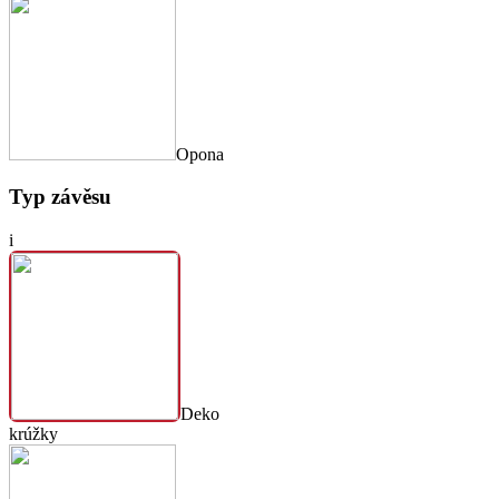
Opona
Typ závěsu
i
Deko
krúžky