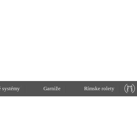
é systémy
Garniže
Rímske rolety