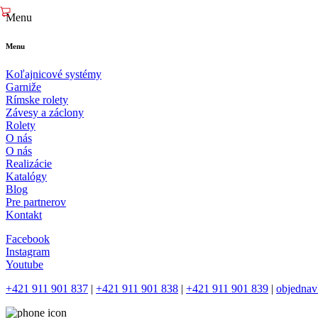
Menu
Menu
Koľajnicové systémy
Garniže
Rímske rolety
Závesy a záclony
Rolety
O nás
O nás
Realizácie
Katalógy
Blog
Pre partnerov
Kontakt
Facebook
Instagram
Youtube
+421 911 901 837
|
+421 911 901 838
|
+421 911 901 839
|
objednav