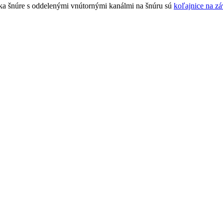
a šnúre s oddelenými vnútornými kanálmi na šnúru sú
koľajnice na z