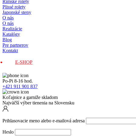
Rímske rolety
Plissé rolety
Japonské steny
O nás
O nás
Realizácie
Katalógy
Blog
Pre partnerov
Kontakt
E-SHOP
Po-Pi 8-16 hod.
+421 911 901 837
Koľajnice a garniže skladom
Najväčší výber tienenia na Slovensku
Prihlasovacie meno alebo e-mailová adresa
Heslo