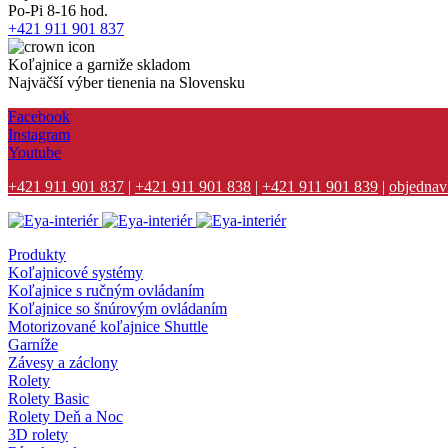
Po-Pi 8-16 hod.
+421 911 901 837
Koľajnice a garniže skladom
Najväčší výber tienenia na Slovensku
Facebook
Instagram
Youtube
+421 911 901 837
|
+421 911 901 838
|
+421 911 901 839
|
objednav
Produkty
Koľajnicové systémy
Koľajnice s ručným ovládaním
Koľajnice so šnúrovým ovládaním
Motorizované koľajnice Shuttle
Garníže
Závesy a záclony
Rolety
Rolety Basic
Rolety Deň a Noc
3D rolety