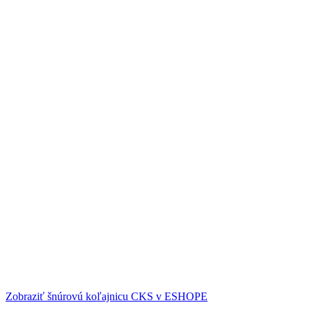
Zobraziť šnúrovú koľajnicu CKS v ESHOPE