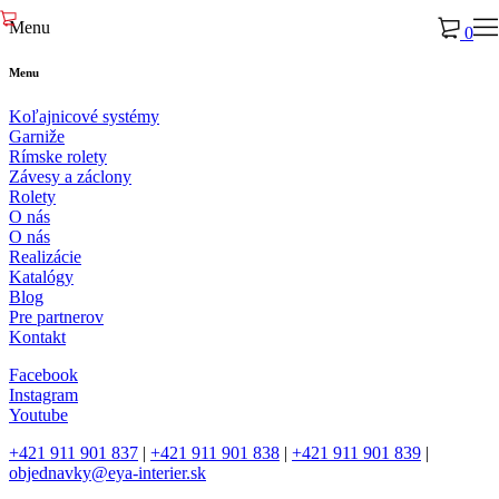
Menu
0
Menu
Koľajnicové systémy
Garniže
Rímske rolety
Závesy a záclony
Rolety
O nás
O nás
Realizácie
Katalógy
Blog
Pre partnerov
Kontakt
Facebook
Instagram
Youtube
+421 911 901 837
|
+421 911 901 838
|
+421 911 901 839
|
objednavky@eya-interier.sk