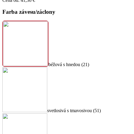
Cena od:
41,36
€
Farba závesu/záclony
béžová s hnedou (21)
svetlosivá s tmavosivou (51)