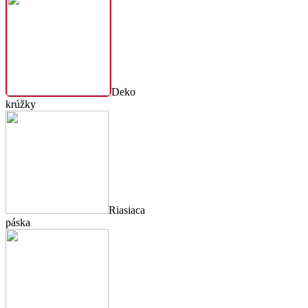
Deko
krúžky
Riasiaca
páska