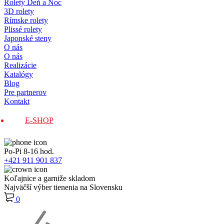
Rolety Deň a Noc
3D rolety
Rímske rolety
Plissé rolety
Japonské steny
O nás
O nás
Realizácie
Katalógy
Blog
Pre partnerov
Kontakt
E-SHOP
Po-Pi 8-16 hod.
+421 911 901 837
Koľajnice a garniže skladom
Najväčší výber tienenia na Slovensku
0