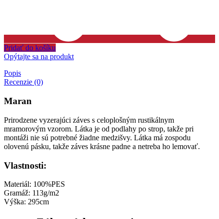
Pridať do košíku
Opýtajte sa na produkt
Popis
Recenzie (0)
Maran
Prirodzene vyzerajúci záves s celoplošným rustikálnym
mramorovým vzorom. Látka je od podlahy po strop, takže pri
montáži nie sú potrebné žiadne medzišvy. Látka má zospodu
olovenú pásku, takže záves krásne padne a netreba ho lemovať.
Vlastnosti:
Materiál: 100%PES
Gramáž: 113g/m2
Výška: 295cm