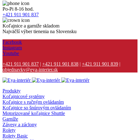
Po-Pi 8-16 hod.
+421 911 901 837
Koľajnice a garniže skladom
Najväčší výber tienenia na Slovensku
Facebook
Instagram
Youtube
+421 911 901 837
|
+421 911 901 838
|
+421 911 901 839
|
objednavky@eya-interier.sk
Produkty
Koľajnicové systémy
Koľajnice s ručným ovládaním
Koľajnice so šnúrovým ovládaním
Motorizované koľajnice Shuttle
Garníže
Závesy a záclony
Rolety
Rolety Basic