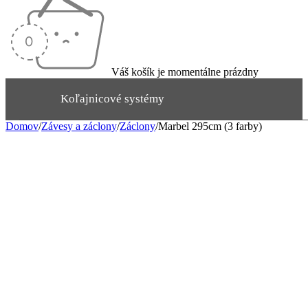
Váš košík je momentálne prázdny
Koľajnicové systémy
Domov
/
Závesy a záclony
/
Záclony
/
Marbel 295cm (3 farby)
Garniže
Rímske rolety
Závesy a záclony
Rolety