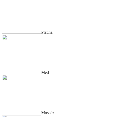
Platina
Meď
Mosadz