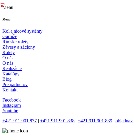
Menu
Menu
Koľajnicové systémy
Garniže
Rímske rolety
Závesy a záclony
Rolety
O nás
O nás
Realizácie
Katalógy
Blog
Pre partnerov
Kontakt
Facebook
Instagram
Youtube
+421 911 901 837
|
+421 911 901 838
|
+421 911 901 839
|
objednav