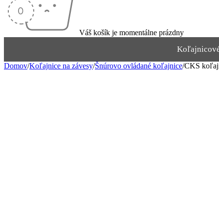
Váš košík je momentálne prázdny
Koľajnicov
Domov
/
Koľajnice na závesy
/
Šnúrovo ovládané koľajnice
/
CKS koľajn