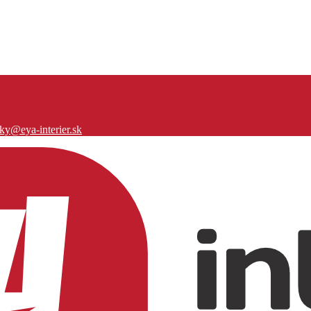
ky@eya-interier.sk