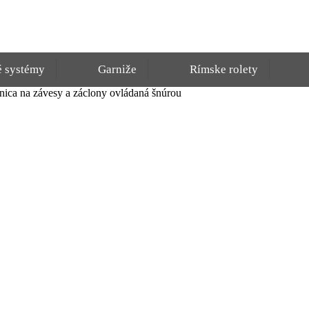
é systémy
Garniže
Rímske rolety
ica na závesy a záclony ovládaná šnúrou