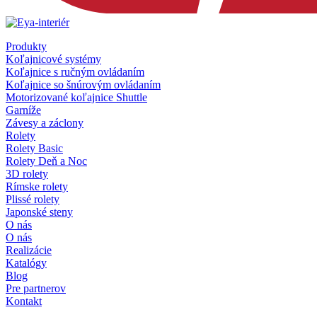
Produkty
Koľajnicové systémy
Koľajnice s ručným ovládaním
Koľajnice so šnúrovým ovládaním
Motorizované koľajnice Shuttle
Garníže
Závesy a záclony
Rolety
Rolety Basic
Rolety Deň a Noc
3D rolety
Rímske rolety
Plissé rolety
Japonské steny
O nás
O nás
Realizácie
Katalógy
Blog
Pre partnerov
Kontakt