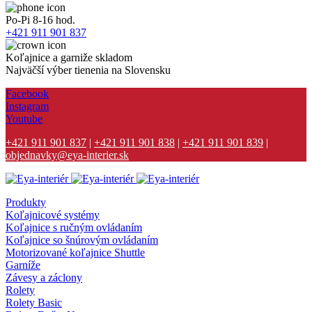
Po-Pi 8-16 hod.
+421 911 901 837
Koľajnice a garniže skladom
Najväčší výber tienenia na Slovensku
Facebook
Instagram
Youtube
+421 911 901 837
|
+421 911 901 838
|
+421 911 901 839
|
objednavky@eya-interier.sk
Produkty
Koľajnicové systémy
Koľajnice s ručným ovládaním
Koľajnice so šnúrovým ovládaním
Motorizované koľajnice Shuttle
Garníže
Závesy a záclony
Rolety
Rolety Basic