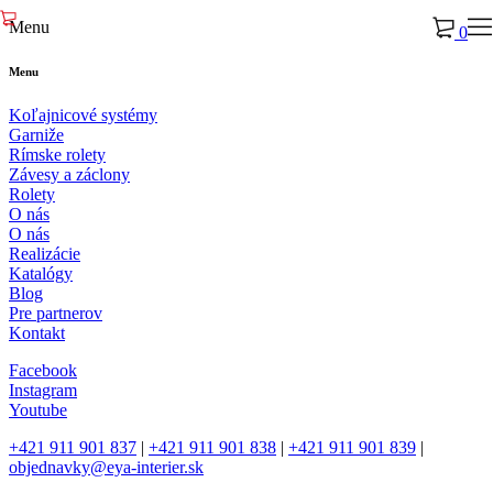
Menu
0
Menu
Koľajnicové systémy
Garniže
Rímske rolety
Závesy a záclony
Rolety
O nás
O nás
Realizácie
Katalógy
Blog
Pre partnerov
Kontakt
Facebook
Instagram
Youtube
+421 911 901 837
|
+421 911 901 838
|
+421 911 901 839
|
objednavky@eya-interier.sk