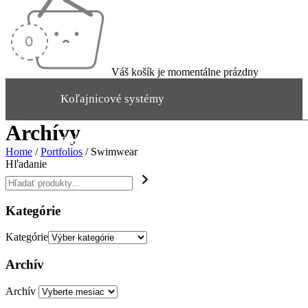
Váš košík je momentálne prázdny
Koľajnicové systémy
Archívy
Garniže
Rímske rolety
Závesy a záclony
Rolety
Home
/
Portfolios
/
Swimwear
Hľadanie
Kategórie
Kategórie
Archív
Archív