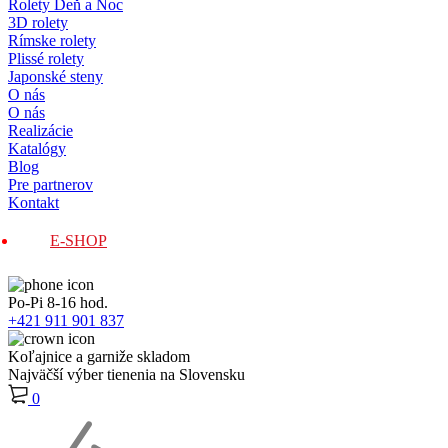
Rolety Deň a Noc
3D rolety
Rímske rolety
Plissé rolety
Japonské steny
O nás
O nás
Realizácie
Katalógy
Blog
Pre partnerov
Kontakt
E-SHOP
Po-Pi 8-16 hod.
+421 911 901 837
Koľajnice a garniže skladom
Najväčší výber tienenia na Slovensku
0