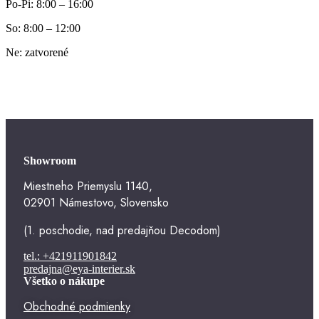
Po-Pi: 8:00 – 16:00
So: 8:00 – 12:00
Ne: zatvorené
Showroom
Miestneho Priemyslu 1140,
02901 Námestovo, Slovensko
(1. poschodie, nad predajňou Decodom)
tel.: +421911901842
predajna@eya-interier.sk
Všetko o nákupe
Obchodné podmienky