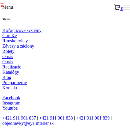
Menu
0
Menu
Koľajnicové systémy
Garniže
Rímske rolety
Závesy a záclony
Rolety
O nás
O nás
Realizácie
Katalógy
Blog
Pre partnerov
Kontakt
Facebook
Instagram
Youtube
+421 911 901 837
|
+421 911 901 838
|
+421 911 901 839
|
objednavky@eya-interier.sk