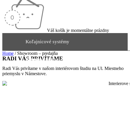
Váš košík je momentálne prázdny
Koľajnicové systémy
Home
/
Showroom – predajňa
RADI VÁS PRIVÍTAME
Garniže
Rímske rolety
Závesy a záclony
Rolety
Radi Vás privítame v našom interiérovom študiu na Ul. Miestneho
priemyslu v Námestove.