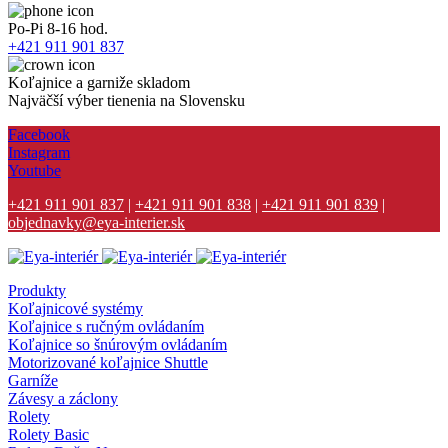
Po-Pi 8-16 hod.
+421 911 901 837
Koľajnice a garniže skladom
Najväčší výber tienenia na Slovensku
Facebook
Instagram
Youtube
+421 911 901 837
|
+421 911 901 838
|
+421 911 901 839
|
objednavky@eya-interier.sk
Produkty
Koľajnicové systémy
Koľajnice s ručným ovládaním
Koľajnice so šnúrovým ovládaním
Motorizované koľajnice Shuttle
Garníže
Závesy a záclony
Rolety
Rolety Basic