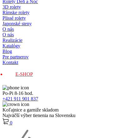
Rolety Deň a Noc
3D rolety
Rímske rolety
Plissé rolety
Japonské steny
O nás
O nás
Realizácie
Katalógy
Blog
Pre partnerov
Kontakt
E-SHOP
Po-Pi 8-16 hod.
+421 911 901 837
Koľajnice a garniže skladom
Najväčší výber tienenia na Slovensku
0