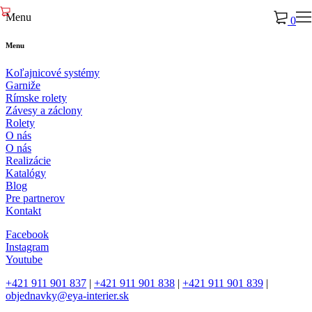
Menu
0
Menu
Koľajnicové systémy
Garniže
Rímske rolety
Závesy a záclony
Rolety
O nás
O nás
Realizácie
Katalógy
Blog
Pre partnerov
Kontakt
Facebook
Instagram
Youtube
+421 911 901 837
|
+421 911 901 838
|
+421 911 901 839
|
objednavky@eya-interier.sk