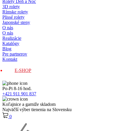
Rolety Deň a Noc
3D rolety
Rímske rolety
Plissé rolety
Japonské steny
O nás
O nás
Realizácie
Katalógy
Blog
Pre partnerov
Kontakt
E-SHOP
Po-Pi 8-16 hod.
+421 911 901 837
Koľajnice a garniže skladom
Najväčší výber tienenia na Slovensku
0