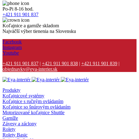
Po-Pi 8-16 hod.
+421 911 901 837
Koľajnice a garniže skladom
Najväčší výber tienenia na Slovensku
Facebook
Instagram
Youtube
+421 911 901 837
|
+421 911 901 838
|
+421 911 901 839
|
objednavky@eya-interier.sk
Produkty
Koľajnicové systémy
Koľajnice s ručným ovládaním
Koľajnice so šnúrovým ovládaním
Motorizované koľajnice Shuttle
Garníže
Závesy a záclony
Rolety
Rolety Basic