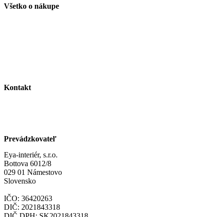
Všetko o nákupe
Obchodné podmienky
Reklamačné podmienky
Ochrana osobných údajov
Odstúpenie od zmluvy
Kontakt
info@eya-interier.sk
objednavky@eya-interier.sk
tel.:+421 911 901 837
tel.:+421 911 901 838
tel.:+421 911 901 839
Prevádzkovateľ
Eya-interiér, s.r.o.
Bottova 6012/8
029 01 Námestovo
Slovensko
IČO: 36420263
DIČ: 2021843318
DIČ DPH: SK2021843318