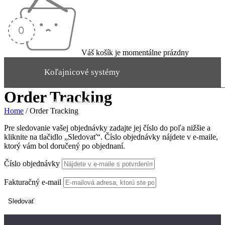
Váš košík je momentálne prázdny
Koľajnicové systémy
Order Tracking
Garniže
Rímske rolety
Závesy a záclony
Rolety
Home
/
Order Tracking
Pre sledovanie vašej objednávky zadajte jej číslo do poľa nižšie a
kliknite na tlačidlo „Sledovať“. Číslo objednávky nájdete v e-maile,
ktorý vám bol doručený po objednaní.
Číslo objednávky
Fakturačný e-mail
Sledovať