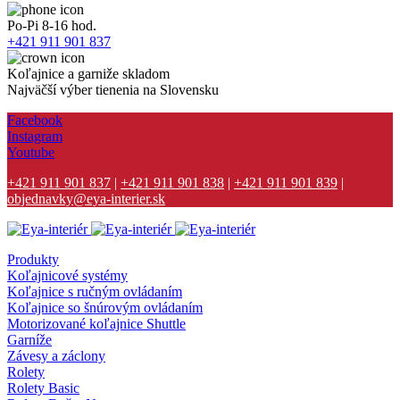
Po-Pi 8-16 hod.
+421 911 901 837
Koľajnice a garniže skladom
Najväčší výber tienenia na Slovensku
Facebook
Instagram
Youtube
+421 911 901 837
|
+421 911 901 838
|
+421 911 901 839
|
objednavky@eya-interier.sk
Produkty
Koľajnicové systémy
Koľajnice s ručným ovládaním
Koľajnice so šnúrovým ovládaním
Motorizované koľajnice Shuttle
Garníže
Závesy a záclony
Rolety
Rolety Basic