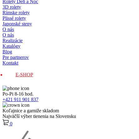
Rolety Deň a Noc
3D rolety
Rímske rolety
Plissé rolety
Japonské steny
O nás
O nás
Realizácie
Katalógy
Blog
Pre partnerov
Kontakt
E-SHOP
Po-Pi 8-16 hod.
+421 911 901 837
Koľajnice a garniže skladom
Najväčší výber tienenia na Slovensku
0