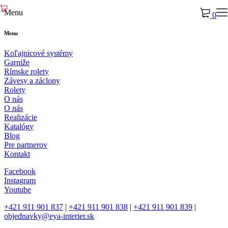
Menu
0
Menu
Koľajnicové systémy
Garniže
Rímske rolety
Závesy a záclony
Rolety
O nás
O nás
Realizácie
Katalógy
Blog
Pre partnerov
Kontakt
Facebook
Instagram
Youtube
+421 911 901 837
|
+421 911 901 838
|
+421 911 901 839
|
objednavky@eya-interier.sk